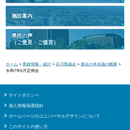
施設案内
県民の声
（ご意見・ご提言）
ホーム
>
県政情報・統計
>
石川県議会
>
過去の本会議の概要
>
令和7年6月定例会
サイトポリシー
個人情報保護指針
ホームページのユニバーサルデザインについて
このサイトの使い方