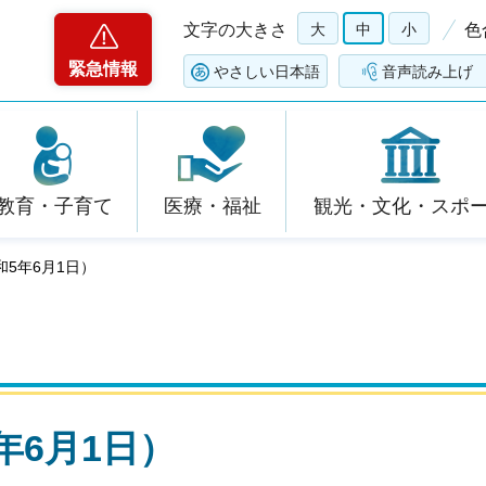
文字の大きさ
大
中
小
色
緊急情報
やさしい日本語
音声読み上げ
教育・子育て
医療・福祉
観光・文化・スポ
和5年6月1日）
年6月1日）