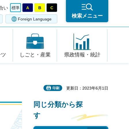
合い
標準
A
B
C
検索メニュー
Foreign Language
ーツ
しごと・産業
県政情報・統計
更新日：2023年6月1日
印刷
同じ分類から探
す