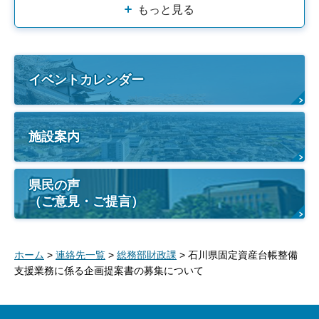
もっと見る
イベントカレンダー
施設案内
県民の声
（ご意見・ご提言）
ホーム
>
連絡先一覧
>
総務部財政課
> 石川県固定資産台帳整備
支援業務に係る企画提案書の募集について