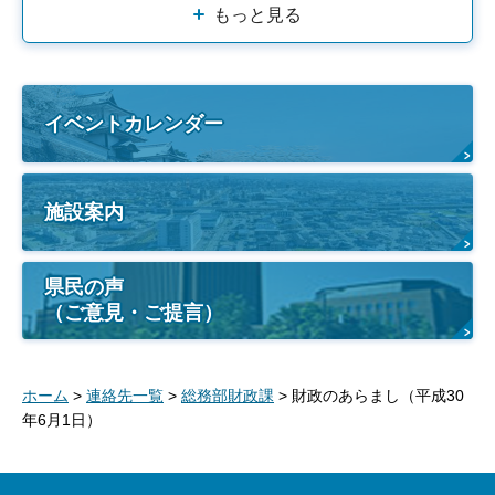
もっと見る
イベントカレンダー
施設案内
県民の声
（ご意見・ご提言）
ホーム
>
連絡先一覧
>
総務部財政課
> 財政のあらまし（平成30
年6月1日）