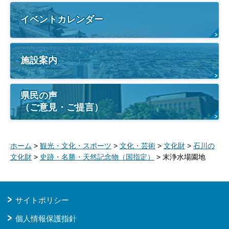
イベントカレンダー
施設案内
県民の声
（ご意見・ご提言）
ホーム
>
観光・文化・スポーツ
>
文化・芸術
>
文化財
>
石川の
文化財
>
史跡・名勝・天然記念物（国指定）
> 末浄水場園地
サイトポリシー
個人情報保護指針