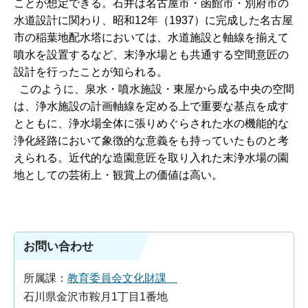
ことが想定できる。石井は名古屋市・函館市・別府市の
水道設計に関わり、昭和12年（1937）に完成した名古屋
市の稲葉地配水塔においては、水道施設と軸線を揃えて
噴水を設置するなど、末浄水場とも共通する空間意匠の
設計を行ったことが知られる。
このように、泉水・噴水施設・東屋から成る中央の空間
は、浄水施設の計画軸線を定める上で重要な基点を成す
とともに、浄水場全体に張りめぐらされた水の機能的な
浄化経路において象徴的な意義をも持っていたものと考
えられる。近代的な造園意匠を取り入れた末浄水場の園
地としての芸術上・観賞上の価値は高い。
お問い合わせ
所属課：
教育委員会文化財課
石川県金沢市鞍月1丁目1番地