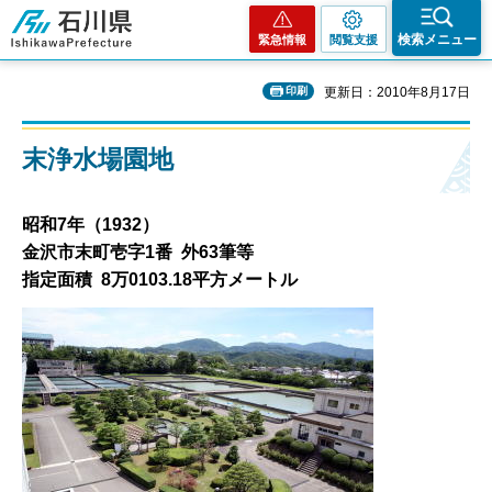
石川県
検索メニュー
緊急情報
閲覧支援
印刷
更新日：2010年8月17日
末浄水場園地
昭和7年（1932）
金沢市末町壱字1番 外63筆等
指定面積 8万0103.18平方メートル