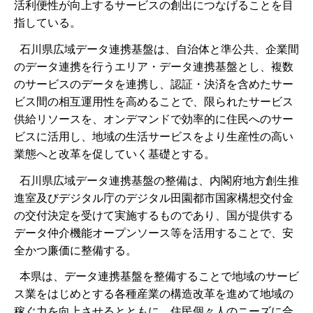
活利便性が向上するサービスの創出につなげることを目
指している。
石川県広域データ連携基盤は、自治体と準公共、企業間
のデータ連携を行うエリア・データ連携基盤とし、複数
のサービスのデータを連携し、認証・決済を含めたサー
ビス間の相互運用性を高めることで、限られたサービス
供給リソースを、オンデマンドで効率的に住民へのサー
ビスに活用し、地域の生活サービスをより生産性の高い
業態へと改革を促していく基礎とする。
石川県広域データ連携基盤の整備は、内閣府地方創生推
進室及びデジタル庁のデジタル田園都市国家構想交付金
の交付決定を受けて実施するものであり、国が提供する
データ仲介機能オープンソース等を活用することで、安
全かつ廉価に整備する。
本県は、データ連携基盤を整備することで地域のサービ
ス業をはじめとする各種産業の構造改革を進めて地域の
稼ぐ力を向上させるとともに、住民個々人のニーズに合