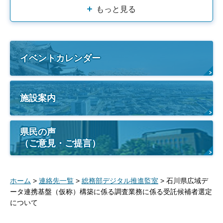
もっと見る
イベントカレンダー
施設案内
県民の声
（ご意見・ご提言）
ホーム
>
連絡先一覧
>
総務部デジタル推進監室
> 石川県広域デ
ータ連携基盤（仮称）構築に係る調査業務に係る受託候補者選定
について