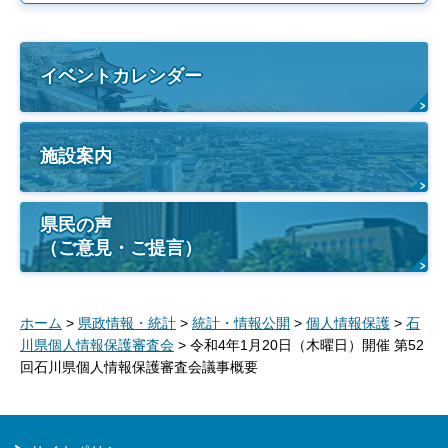
イベントカレンダー
施設案内
県民の声
（ご意見・ご提言）
ホーム
>
県政情報・統計
>
統計・情報公開
>
個人情報保護
>
石
川県個人情報保護審査会
> 令和4年1月20日（木曜日）開催 第52
回石川県個人情報保護審査会議事概要