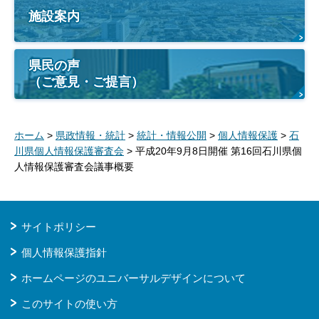
施設案内
県民の声
（ご意見・ご提言）
ホーム
>
県政情報・統計
>
統計・情報公開
>
個人情報保護
>
石
川県個人情報保護審査会
> 平成20年9月8日開催 第16回石川県個
人情報保護審査会議事概要
サイトポリシー
個人情報保護指針
ホームページのユニバーサルデザインについて
このサイトの使い方