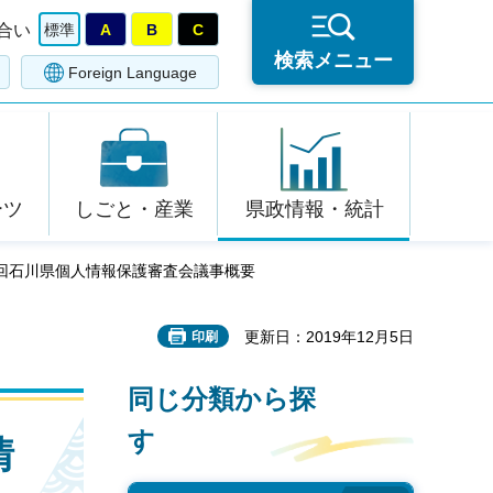
合い
標準
A
B
C
検索メニュー
Foreign Language
ーツ
しごと・産業
県政情報・統計
45回石川県個人情報保護審査会議事概要
更新日：2019年12月5日
印刷
同じ分類から探
す
情