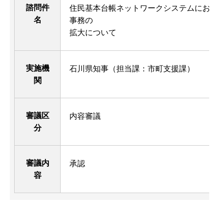
諮問件
住民基本台帳ネットワークシステムにおけ
名
事務の
拡大について
実施機
石川県知事（担当課：市町支援課）
関
審議区
内容審議
分
審議内
承認
容