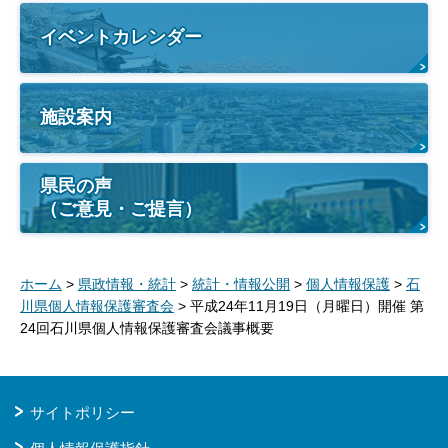
イベントカレンダー
施設案内
県民の声
（ご意見・ご提言）
ホーム
>
県政情報・統計
>
統計・情報公開
>
個人情報保護
>
石
川県個人情報保護審査会
> 平成24年11月19日（月曜日）開催 第
24回石川県個人情報保護審査会議事概要
サイトポリシー