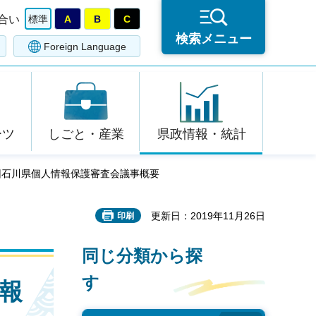
合い
標準
A
B
C
検索メニュー
Foreign Language
ーツ
しごと・産業
県政情報・統計
37回石川県個人情報保護審査会議事概要
更新日：2019年11月26日
印刷
同じ分類から探
す
情報