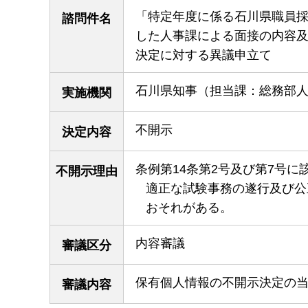
「特定年度に係る石川県職員
諮問件名
した人事課による面接の内容
決定に対する異議申立て
石川県知事（担当課：総務部
実施機関
不開示
決定内容
条例第14条第2号及び第7号に
不開示理由
適正な試験事務の遂行及び公
おそれがある。
内容審議
審議区分
保有個人情報の不開示決定の
審議内容