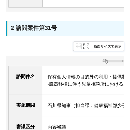
2 諮問案件第31号
画面サイズで表示
諮問件名
保有個人情報の目的外の利用・提供制
-臓器移植に伴う児童相談所における虐
実施機関
石川県知事（担当課：健康福祉部少子
審議区分
内容審議