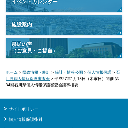
イベントカレンダー
施設案内
県民の声
（ご意見・ご提言）
ホーム
>
県政情報・統計
>
統計・情報公開
>
個人情報保護
>
石
川県個人情報保護審査会
> 平成27年1月15日（木曜日）開催 第
34回石川県個人情報保護審査会議事概要
サイトポリシー
個人情報保護指針