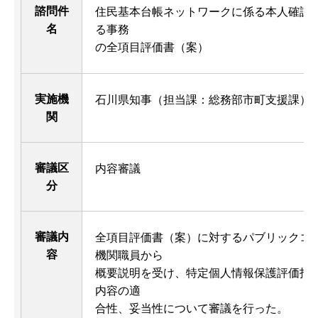
諮問件
住民基本台帳ネットワークに係る本人確認
名
る事務
の全項目評価書（案）
実施機
石川県知事（担当課：総務部市町支援課）
関
審議区
内容審議
分
審議内
全項目評価書（案）に対するパブリックコ
容
機関職員から
概要説明を受け、特定個人情報保護評価指
内容の適
合性、妥当性について審議を行った。