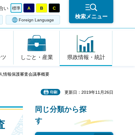
合い
標準
A
B
C
検索メニュー
Foreign Language
ーツ
しごと・産業
県政情報・統計
県個人情報保護審査会議事概要
更新日：2019年11月26日
印刷
同じ分類から探
す
査