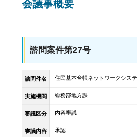
会議事概要
諮問案件第27号
住民基本台帳ネットワークシス
諮問件名
総務部地方課
実施機関
内容審議
審議区分
承認
審議内容