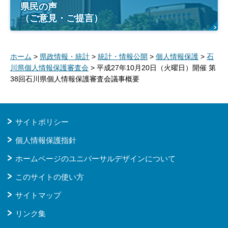
県民の声
（ご意見・ご提言）
ホーム
>
県政情報・統計
>
統計・情報公開
>
個人情報保護
>
石
川県個人情報保護審査会
> 平成27年10月20日（火曜日）開催 第
38回石川県個人情報保護審査会議事概要
サイトポリシー
個人情報保護指針
ホームページのユニバーサルデザインについて
このサイトの使い方
サイトマップ
リンク集