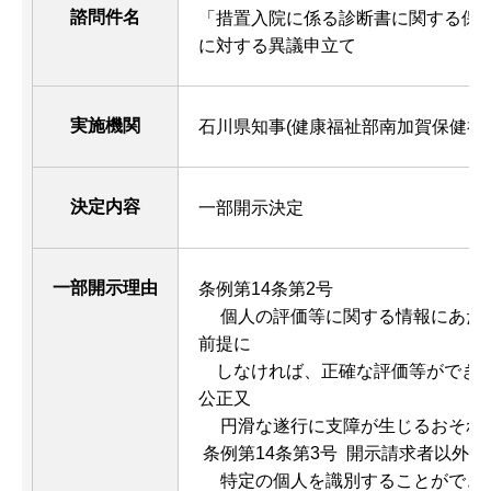
諮問件名
「措置入院に係る診断書に関する保
に対する異議申立て
実施機関
石川県知事(健康福祉部南加賀保健福
決定内容
一部開示決定
一部開示理由
条例第14条第2号
個人の評価等に関する情報にあた
前提に
しなければ、正確な評価等ができな
公正又
円滑な遂行に支障が生じるおそれ
条例第14条第3号 開示請求者以外
特定の個人を識別することができ