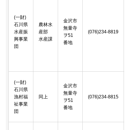
(一財)
金沢市
石川県
農林水
無量寺
水産振
産部
(076)234-8819
ヲ51
興事業
水産課
番地
団
(一財)
金沢市
石川県
無量寺
漁村福
同上
(076)234-8815
ヲ51
祉事業
番地
団