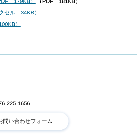
F：179KB）
（PDF：181KB）
セル：34KB）
00KB）
225-1656