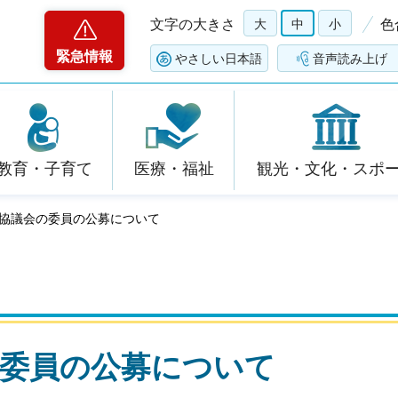
文字の大きさ
大
中
小
色
緊急情報
やさしい日本語
音声読み上げ
教育・子育て
医療・福祉
観光・文化・スポ
興協議会の委員の公募について
の委員の公募について