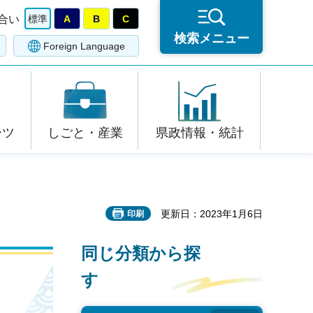
合い
標準
A
B
C
検索メニュー
Foreign Language
ーツ
しごと・産業
県政情報・統計
更新日：2023年1月6日
印刷
同じ分類から探
す