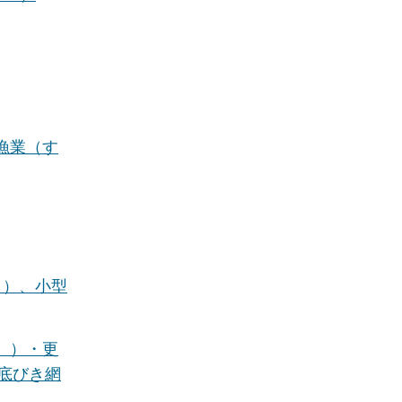
漁業（す
き）、小型
））・更
底びき網