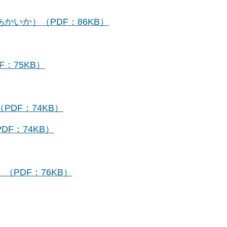
かいか）（PDF：86KB）
：75KB）
PDF：74KB）
F：74KB）
（PDF：76KB）