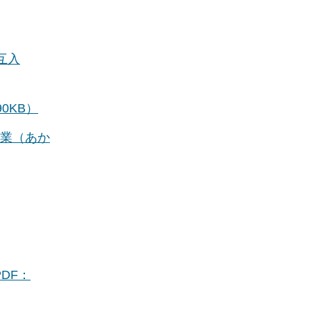
互入
0KB）
漁業（あか
DF：