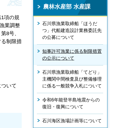
農林水産部 水産課
第1項の規
石川県漁業取締船「ほうだ
漁業調整
つ」代船建造設計業務委託先
、第8号、
の公募について
する制限措
知事許可漁業に係る制限措置
の公示について
石川県漁業取締船「てどり」
主機関中間検査及び整備修理
について
に係る一般競争入札について
令和6年能登半島地震からの
復旧・復興について
石川海区漁場計画等について