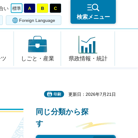
合い
標準
A
B
C
検索メニュー
Foreign Language
ーツ
しごと・産業
県政情報・統計
更新日：2026年7月21日
印刷
同じ分類から探
す