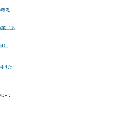
3種漁
漁業（あ
B）
貝けた
DF：