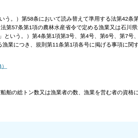
という。）第58条において読み替えて準用する法第42条
法第57条第1項の農林水産省令で定める漁業又は石川県
」という。）第4条第1項第3号、第4号、第6号、第7号
げる漁業につき、規則第11条第1項各号に掲げる事項に関
B）
び船舶の総トン数又は漁業者の数、漁業を営む者の資格