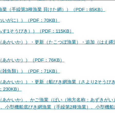
業（手繰第3種漁業 貝けた網））（PDF：85KB）
いがに））（PDF：70KB）
す1そうびき））（PDF：115KB）
業（あかいか））・更新（たこつぼ漁業）・追加（はえ縄
あかいか））（PDF：76KB）
雑魚類））（PDF：71KB）
業（あかいか））・更新（船びき網漁業（さより2そうび
230KB）
業（あかいか）、かご漁業（ばい（地方名称：あずきがい
、小型機船底びき網漁業（手繰第2種漁業）、小型機船