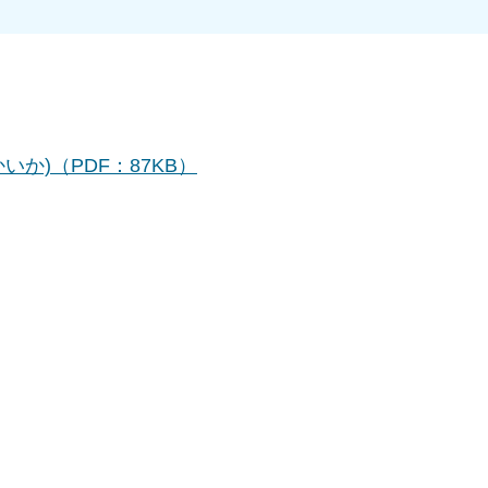
か)（PDF：87KB）