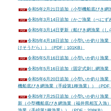
令和5年2月21日追加（小型機船底びき網漁
令和5年3月14日追加（かご漁業（べにずわ
令和5年3月14日更新（船びき網漁業（しら
令和5年4月18日追加（小型いか釣り漁
けそうだら））（PDF：101KB）
令和5年5月16日追加（小型いか釣り漁業（
令和5年5月16日追加（固定式刺し網漁業（
令和5年6月20日追加（小型いか釣り漁
機船底びき網漁業（手繰第1種漁業））（PDF：
令和5年7月25日追加（小型いか釣り漁
新（小型機船底びき網漁業（福井県相互入漁）
漁業（手繰第1種漁業））（PDF：208KB）