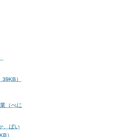
）
39KB）
漁業（べに
か、ばい
KB）