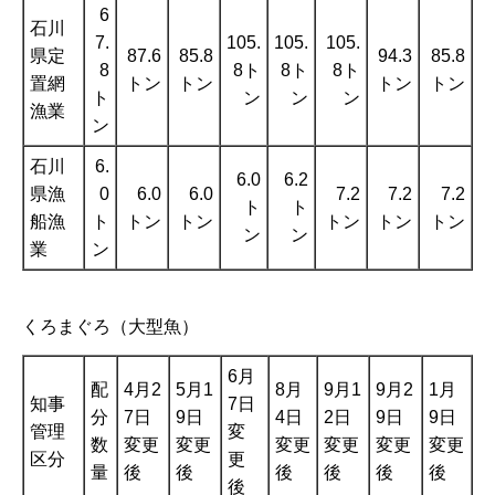
6
石川
7.
105.
105.
105.
県定
87.6
85.8
94.3
85.8
8
8ト
8ト
8ト
置網
トン
トン
トン
トン
ト
ン
ン
ン
漁業
ン
石川
6.
6.0
6.2
県漁
0
6.0
6.0
7.2
7.2
7.2
ト
ト
船漁
ト
トン
トン
トン
トン
トン
ン
ン
業
ン
くろまぐろ（大型魚）
6月
配
4月2
5月1
8月
9月1
9月2
1月
知事
7日
分
7日
9日
4日
2日
9日
9日
管理
変
数
変更
変更
変更
変更
変更
変更
区分
更
量
後
後
後
後
後
後
後