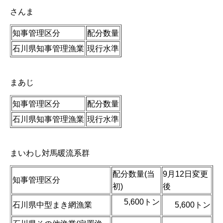
さんま
知事管理区分
配分数量
石川県知事管理漁業
現行水準
まあじ
知事管理区分
配分数量
石川県知事管理漁業
現行水準
まいわし対馬暖流系群
配分数量(当
9月12日変更
知事管理区分
初)
後
5,600トン
石川県中型まき網漁業
5,600トン