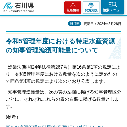
石川県
検索メニュー
緊急情報
閲覧支援
印刷
更新日：2024年3月28日
令和5管理年度における特定水産資源
の知事管理漁獲可能量について
漁業法(昭和24年法律第267号）第16条第1項の規定によ
り、令和5管理年度における数量を次のように定めたの
で同条第4項の規定により次のとおり公表します。
知事管理漁獲量は、次の表の左欄に掲げる知事管理区分
ごとに、それぞれこれらの表の右欄に掲げる数量としま
す。
(参考）