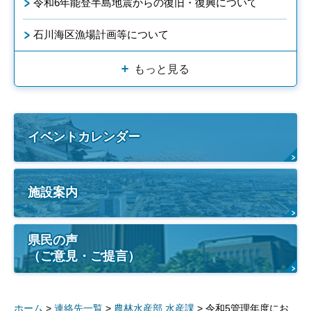
令和6年能登半島地震からの復旧・復興について
石川海区漁場計画等について
もっと見る
イベントカレンダー
施設案内
県民の声
（ご意見・ご提言）
ホーム
>
連絡先一覧
>
農林水産部 水産課
> 令和5管理年度にお