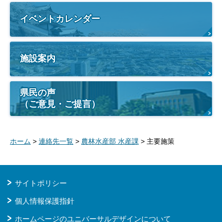
イベントカレンダー
施設案内
県民の声
（ご意見・ご提言）
ホーム
>
連絡先一覧
>
農林水産部 水産課
> 主要施策
サイトポリシー
個人情報保護指針
ホームページのユニバーサルデザインについて