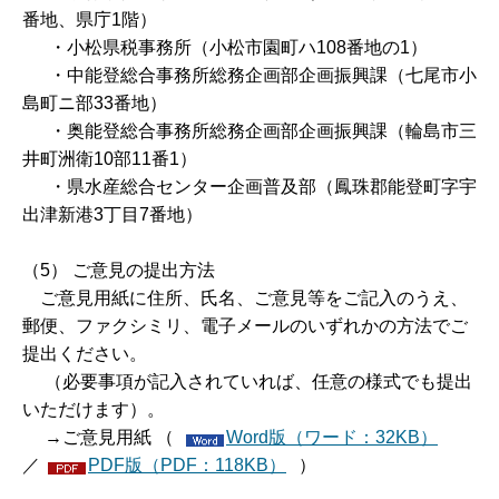
番地、県庁1階）
・小松県税事務所（小松市園町ハ108番地の1）
・中能登総合事務所総務企画部企画振興課（七尾市小
島町ニ部33番地）
・奥能登総合事務所総務企画部企画振興課（輪島市三
井町洲衛10部11番1）
・県水産総合センター企画普及部（鳳珠郡能登町字宇
出津新港3丁目7番地）
（5） ご意見の提出方法
ご意見用紙に住所、氏名、ご意見等をご記入のうえ、
郵便、ファクシミリ、電子メールのいずれかの方法でご
提出ください。
（必要事項が記入されていれば、任意の様式でも提出
いただけます）。
→ご意見用紙 （
Word版（ワード：32KB）
／
PDF版（PDF：118KB）
）