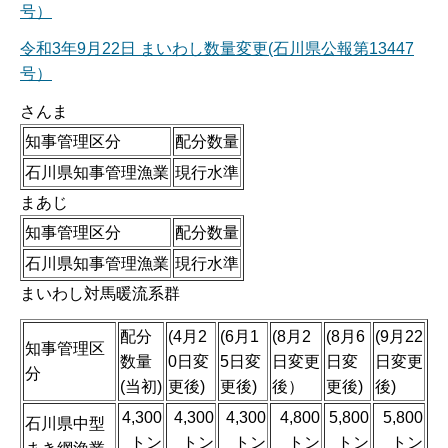
号）
令和3年9月22日 まいわし数量変更(石川県公報第13447
号）
さんま
知事管理区分
配分数量
石川県知事管理漁業
現行水準
まあじ
知事管理区分
配分数量
石川県知事管理漁業
現行水準
まいわし対馬暖流系群
配分
(4月2
(6月1
(8月2
(8月6
(9月22
知事管理区
数量
0日変
5日変
日変更
日変
日変更
分
(当初)
更後)
更後)
後）
更後)
後)
4,300
4,300
4,300
4,800
5,800
5,800
石川県中型
トン
トン
トン
トン
トン
トン