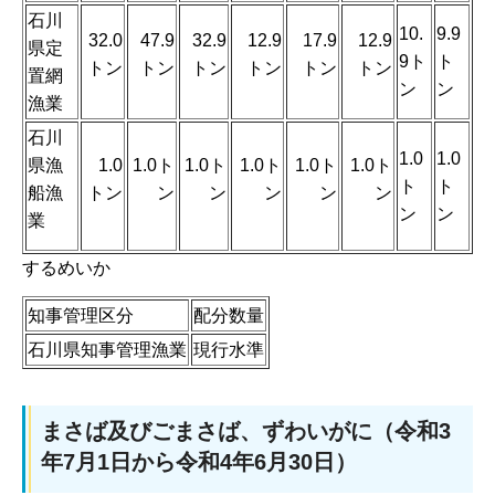
石川
10.
9.9
32.0
47.9
32.9
12.9
17.9
12.9
県定
9ト
ト
トン
トン
トン
トン
トン
トン
置網
ン
ン
漁業
石川
1.0
1.0
県漁
1.0
1.0ト
1.0ト
1.0ト
1.0ト
1.0ト
ト
ト
船漁
トン
ン
ン
ン
ン
ン
ン
ン
業
するめいか
知事管理区分
配分数量
石川県知事管理漁業
現行水準
まさば及びごまさば、ずわいがに（令和3
年7月1日から令和4年6月30日）