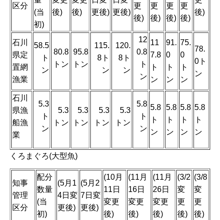
区分
更
更
更
更
(当
後)
後)
更後)
更後)
後)
後)
後)
後)
後)
初)
12
石川
11
91.
75.
58.5
115.
120.
78.
80.8
95.8
0.8
県定
7.8
0
0
ト
8ト
8ト
0ト
トン
トン
ト
置網
ト
ト
ト
ン
ン
ン
ン
ン
漁業
ン
ン
ン
石川
5.3
5.8
5.8
5.8
5.8
5.8
県漁
5.3
5.3
5.3
5.3
ト
ト
ト
ト
ト
ト
船漁
トン
トン
トン
トン
ン
ン
ン
ン
ン
ン
業
くろまぐろ(大型魚)
配分
(10月
(11月
(11月
(3/2
(3/8
知事
(5月1
(5月2
数量
11日
16日
26日
変
変
管理
4日変
7日変
(当
変更
変更
変更
更
更
区分
更後)
更後)
初)
後)
後)
後)
後)
後)