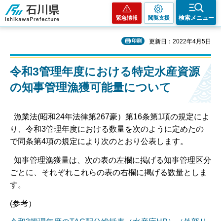
石川県
検索メニュー
緊急情報
閲覧支援
印刷
更新日：2022年4月5日
令和3管理年度における特定水産資源
の知事管理漁獲可能量について
漁業法(昭和24年法律第267豪）第16条第1項の規定によ
り、令和3管理年度における数量を次のように定めたの
で同条第4項の規定により次のとおり公表します。
知事管理漁獲量は、次の表の左欄に掲げる知事管理区分
ごとに、それぞれこれらの表の右欄に掲げる数量としま
す。
(参考）