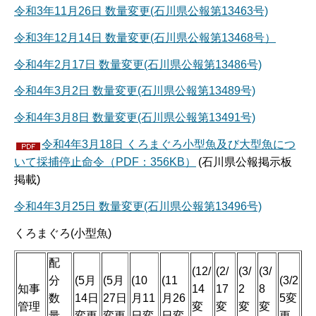
令和3年11月26日 数量変更(石川県公報第13463号)
令和3年12月14日 数量変更(石川県公報第13468号）
令和4年2月17日 数量変更(石川県公報第13486号)
令和4年3月2日 数量変更(石川県公報第13489号)
令和4年3月8日 数量変更(石川県公報第13491号)
令和4年3月18日 くろまぐろ小型魚及び大型魚につ
いて採捕停止命令（PDF：356KB）
(石川県公報掲示板
掲載)
令和4年3月25日 数量変更(石川県公報第13496号)
くろまぐろ(小型魚)
配
(12/
(2/
(3/
(3/
分
(5月
(5月
(10
(11
(3/2
知事
14
17
2
8
数
14日
27日
月11
月26
5変
管理
変
変
変
変
量
変更
変更
日変
日変
更