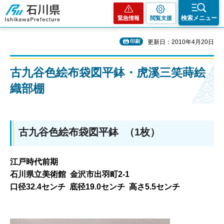
石川県
検索メニュー
緊急情報
閲覧支援
印刷
更新日：2010年4月20日
古九谷色絵布袋図平鉢・虎溪三笑蒔絵
織部棚
古九谷色絵布袋図平鉢 （1枚）
江戸時代前期
石川県立美術館 金沢市出羽町2-1
口径32.4センチ 底径19.0センチ 高さ5.5センチ