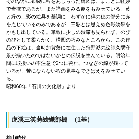
そのなかに布袋に稗をあしらった構図は、まことに軽妙
で奇抜であるが、また禅画をみる趣をもみせている。黄
と緑の二彩の絵具を基調に、わずかに稗の穂の部分に赤
を点じているのみであるが、三彩とは思えぬ色彩効果を
かもし出している。筆致に少しの渋滞も見られず、のび
のびとして柔らかく、構図の巧みなところから、この作
品の下絵は、当時加賀藩に在住した狩野派の絵師久隅守
景が描いたのではないかとの伝説を生んでいる。明治年
間に取扱いの不注意で2つに割れ、つなぎの線が残って
いるが、苦にならない程の見事なできばえをみせてい
る。
昭和60年「石川の文化財」より
虎溪三笑蒔絵織部棚 （1基）
桃山時代