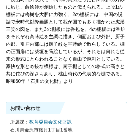
に応じ、蒔絵師が創始したものと伝えられる。上段1の
棚板には梅樹を大胆に力強く、2の棚板には、中国の説
話で宋時代以降画題として我が国でも多く描かれた虎溪
三笑の図を、また3の棚板には香包を、4の棚板には香炉
をそれぞれ高蒔絵を主調に描き、側面および外部、厨子
内部、引戸内部には撫子紋を平蒔絵で散らしている。棚
の正面扉には柴垣を蒔絵しているが、それらは何れも従
来の形式にとらわれることなく自由で溌剌としている。
豪快な形と奇抜な模様は、厨子棚としての格式の高さと
共に佗びの深さもあり、桃山時代の代表的な棚である。
昭和60年「石川の文化財」より
お問い合わせ
所属課：
教育委員会文化財課
石川県金沢市鞍月1丁目1番地