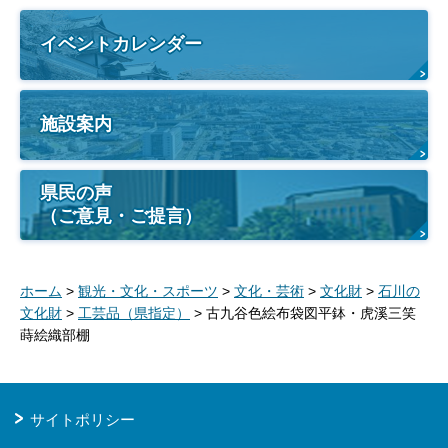
イベントカレンダー
施設案内
県民の声
（ご意見・ご提言）
ホーム
>
観光・文化・スポーツ
>
文化・芸術
>
文化財
>
石川の
文化財
>
工芸品（県指定）
> 古九谷色絵布袋図平鉢・虎溪三笑
蒔絵織部棚
サイトポリシー