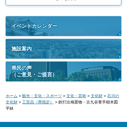
イベントカレンダー
施設案内
県民の声
（ご意見・ご提言）
ホーム
>
観光・文化・スポーツ
>
文化・芸術
>
文化財
>
石川の
文化財
>
工芸品（県指定）
> 鉄打出鳩置物・古九谷青手樹木図
平鉢