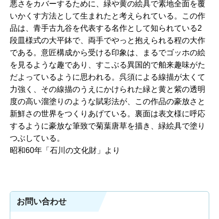
悪さをカバーするために、緑や黄の絵具で素地全面を覆
いかくす方法として生まれたと考えられている。この作
品は、青手古九谷を代表する名作として知られている2
段皿様式の大平鉢で、両手でやっと抱えられる程の大作
である。意匠構成から受ける印象は、まるでゴッホの絵
を見るような趣であり、すこぶる異国的で舶来趣味がた
だよっているように思われる。呉須による線描が太くて
力強く、その線描のうえにかけられた緑と黄と紫の透明
度の高い溜塗りのような賦彩法が、この作品の豪放さと
新鮮さの世界をつくりあげている。裏面は表文様に呼応
するように豪放な筆致で菊葉唐草を描き、緑絵具で塗り
つぶしている。
昭和60年「石川の文化財」より
お問い合わせ