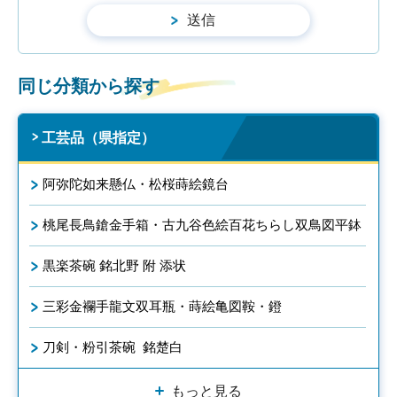
同じ分類から探す
工芸品（県指定）
阿弥陀如来懸仏・松桜蒔絵鏡台
桃尾長鳥鎗金手箱・古九谷色絵百花ちらし双鳥図平鉢
黒楽茶碗 銘北野 附 添状
三彩金襴手龍文双耳瓶・蒔絵亀図鞍・鐙
刀剣・粉引茶碗 銘楚白
もっと見る