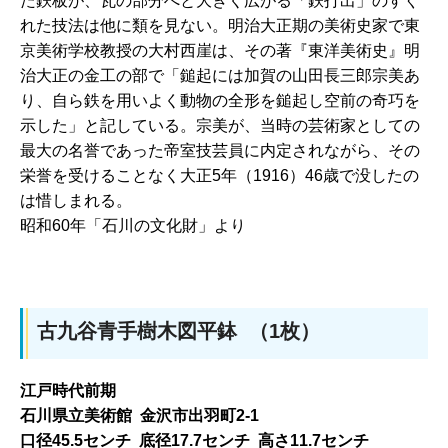
た鉄板が、瓦の部分へと大きく広がる「鉄打出」のすぐ
れた技法は他に類を見ない。明治大正期の美術史家で東
京美術学校教授の大村西崖は、その著『東洋美術史』明
治大正の金工の部で「鎚起には加賀の山田長三郎宗美あ
り、自ら鉄を用いよく動物の全形を鎚起し空前の奇巧を
示した」と記している。宗美が、当時の芸術家としての
最大の名誉であった帝室技芸員に内定されながら、その
栄誉を受けることなく大正5年（1916）46歳で没したの
は惜しまれる。
昭和60年「石川の文化財」より
古九谷青手樹木図平鉢 （1枚）
江戸時代前期
石川県立美術館 金沢市出羽町2-1
口径45.5センチ 底径17.7センチ 高さ11.7センチ