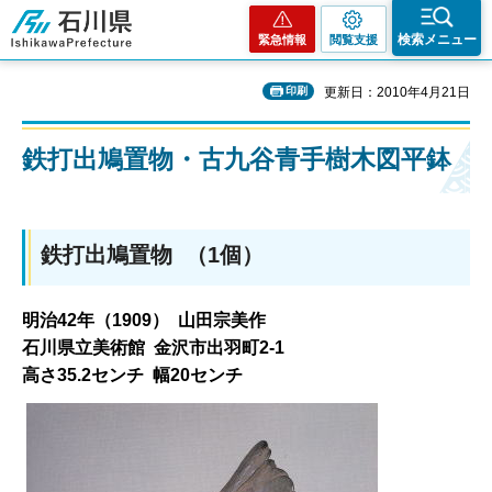
石川県
検索メニュー
緊急情報
閲覧支援
印刷
更新日：2010年4月21日
鉄打出鳩置物・古九谷青手樹木図平鉢
鉄打出鳩置物 （1個）
明治42年（1909） 山田宗美作
石川県立美術館 金沢市出羽町2-1
高さ35.2センチ 幅20センチ