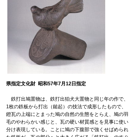
県指定文化財 昭和57年7月12日指定
鉄
打出鳩置物は、鉄打出狛犬大置物と同じ年の作で、
1枚の鉄板から打出（鎚起）の技法で成形したもので、
鐙瓦の上端にとまった鳩の自然の生態をとらえ、鳩の羽
毛のやわらかい感じと、瓦の硬い材質感とを見事に使い
分け表現している。ことに鳩の下腹部で強くせばめられ