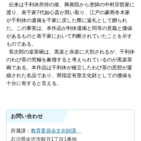
伝来は千利休所持の後、興善院から塗師の中村宗哲家に
渡り、表千家7代如心斎が買い取り、江戸の豪商冬木家
が千利休の遺偈を千家に戻した際に返礼として贈られ
た。この事実は、本作品が利休遺偈と同等の意義と価値
があるものと表千家において判断されていたことを示す
ものである。
長次郎の楽茶碗は、黒楽と赤楽に大別されるが、千利休
のわび茶の究極を象徴すると考えられているのが黒楽茶
碗である。本作品は千利休が確立したわび茶の思想が凝
縮された名品であり、県指定有形文化財としての価値を
十分に有すると言える。
お問い合わせ
所属課：
教育委員会文化財課
石川県金沢市鞍月1丁目1番地