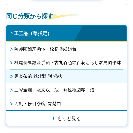
同じ分類から探す
工芸品（県指定）
阿弥陀如来懸仏・松桜蒔絵鏡台
桃尾長鳥鎗金手箱・古九谷色絵百花ちらし双鳥図平鉢
黒楽茶碗 銘北野 附 添状
三彩金襴手龍文双耳瓶・蒔絵亀図鞍・鐙
刀剣・粉引茶碗 銘楚白
もっと見る