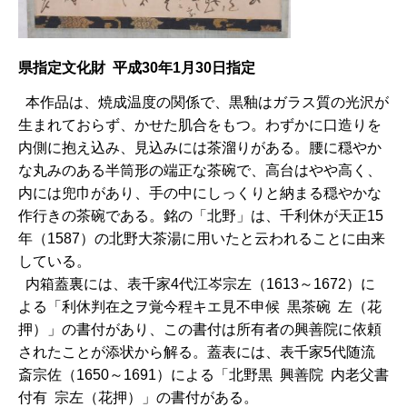
県指定文化財 平成30年1月30日指定
本作品は、焼成温度の関係で、黒釉はガラス質の光沢が
生まれておらず、かせた肌合をもつ。わずかに口造りを
内側に抱え込み、見込みには茶溜りがある。腰に穏やか
な丸みのある半筒形の端正な茶碗で、高台はやや高く、
内には兜巾があり、手の中にしっくりと納まる穏やかな
作行きの茶碗である。銘の「北野」は、千利休が天正15
年（1587）の北野大茶湯に用いたと云われることに由来
している。
内箱蓋裏には、表千家4代江岑宗左（1613～1672）に
よる「利休判在之ヲ覚今程キエ見不申候 黒茶碗 左（花
押）」の書付があり、この書付は所有者の興善院に依頼
されたことが添状から解る。蓋表には、表千家5代随流
斎宗佐（1650～1691）による「北野黒 興善院 内老父書
付有 宗左（花押）」の書付がある。