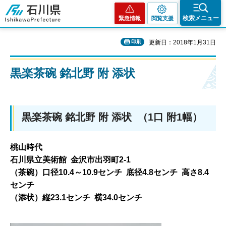
石川県
検索メニュー
緊急情報
閲覧支援
印刷
更新日：2018年1月31日
黒楽茶碗 銘北野 附 添状
黒楽茶碗 銘北野 附 添状 （1口 附1幅）
桃山時代
石川県立美術館 金沢市出羽町2-1
（茶碗）口径10.4～10.9センチ 底径4.8センチ 高さ8.4
センチ
（添状）縦23.1センチ 横34.0センチ