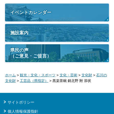
イベントカレンダー
施設案内
県民の声
（ご意見・ご提言）
ホーム
>
観光・文化・スポーツ
>
文化・芸術
>
文化財
>
石川の
文化財
>
工芸品（県指定）
> 黒楽茶碗 銘北野 附 添状
サイトポリシー
個人情報保護指針