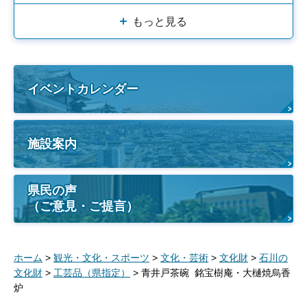
もっと見る
イベントカレンダー
施設案内
県民の声
（ご意見・ご提言）
ホーム
>
観光・文化・スポーツ
>
文化・芸術
>
文化財
>
石川の
文化財
>
工芸品（県指定）
> 青井戸茶碗 銘宝樹庵・大樋焼烏香
炉