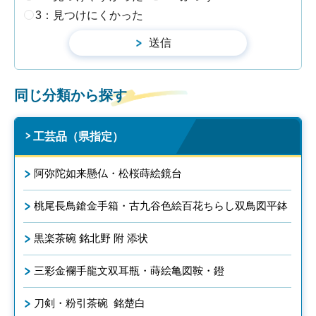
3：見つけにくかった
同じ分類から探す
工芸品（県指定）
阿弥陀如来懸仏・松桜蒔絵鏡台
桃尾長鳥鎗金手箱・古九谷色絵百花ちらし双鳥図平鉢
黒楽茶碗 銘北野 附 添状
三彩金襴手龍文双耳瓶・蒔絵亀図鞍・鐙
刀剣・粉引茶碗 銘楚白