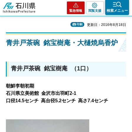
石川県
検索メニュー
緊急情報
閲覧支援
印刷
更新日：2016年8月18日
青井戸茶碗 銘宝樹庵・大樋焼烏香炉
青井戸茶碗 銘宝樹庵 （1口）
朝鮮李朝初期
石川県立美術館 金沢市出羽町2-1
口径14.5センチ 高台径5.2センチ 高さ7.4センチ