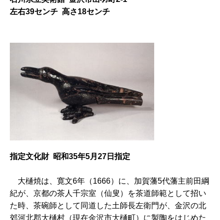
左右39センチ 高さ18センチ
指定文化財 昭和35年5月27日指定
大
樋焼は、寛文6年（1666）に、加賀藩5代藩主前田綱
紀が、京都の茶人千宗室（仙叟）を茶道師範として招い
た時、茶碗師として同道した土師長左衛門が、金沢の北
郊河北郡大樋村（現在金沢市大樋町）に製陶をはじめた