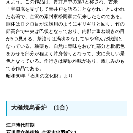
えよう。この作品は、青井戸中の第1と称され、古来
「宝樹庵を見ずして青井戸を語ることなかれ」といわれ
た名碗で、金沢の素封家松岡家に伝来したものである。
胴体はロクロ目が法螺貝のようにギリギリと回り、竹の
節高台で中央は巴状となっており、内部に重ね焼きの目
が5つ見える。茶溜りは渦状をなしてやや窪んだ状態と
なっている。釉薬も、自然に青味をおびた部分と枇杷色
をみせる部分が程よく片身替りとなって、実に美しい景
色となっている。作行きは精妙雅味があり、親しみのも
てる作品である。
昭和60年「石川の文化財」より
大樋焼烏香炉 （1合）
江戸時代前期
石川県立美術館 金沢市出羽町2-1