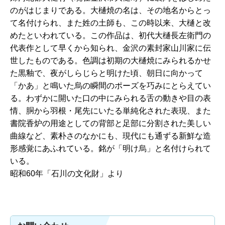
のがはじまりである。大樋焼の名は、その地名からとっ
て名付けられ、また姓の土師も、この時以来、大樋と改
めたといわれている。この作品は、初代大樋長左衛門の
代表作として早くから知られ、金沢の素封家山川家に伝
世したものである。色調は初期の大樋焼にみられるかせ
た黒釉で、夜がしらじらと明けた頃、朝日に向かって
「かあ」と鳴いた烏の瞬間のポーズを巧みにとらえてい
る。わずかに開いた口の中にみられる舌の動きや目の表
情、胴から羽根・尾先にいたる単純化された表現、また
書院香炉の用途としての背部と足部に分割された美しい
曲線など、素朴さのなかにも、現代にも通ずる新鮮な造
形感覚にあふれている。銘が「明け烏」と名付けられて
いる。
昭和60年「石川の文化財」より