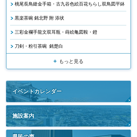
桃尾長鳥鎗金手箱・古九谷色絵百花ちらし双鳥図平鉢
黒楽茶碗 銘北野 附 添状
三彩金襴手龍文双耳瓶・蒔絵亀図鞍・鐙
刀剣・粉引茶碗 銘楚白
もっと見る
イベントカレンダー
施設案内
県民の声