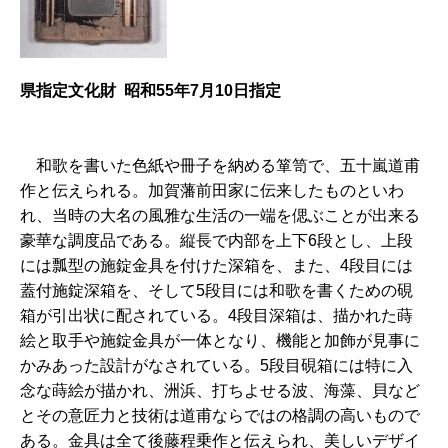
県指定文化財 昭和55年7月10日指定
和
歌を書いた色紙や冊子を納める箪笥で、五十嵐道甫
作と伝えられる。加賀藩前田家に伝来したものといわ
れ、当時の大名の風雅な生活の一端を偲ぶことが出来る
豪華な調度品である。縦長で内部を上下6段とし、上段
には瓢型の施錠金具を付けた深箱を、また、4段目には
蓋付施錠深箱を、そして5段目には和歌を書くための硯
箱が引出状に配されている。4段目深箱は、描かれた蒔
絵と取手や施錠金具が一体となり、機能と加飾が見事に
かみあった設計がなされている。5段目硯箱には特に入
念な蒔絵が描かれ、洲浜、打ちよせる波、海藻、貝など
とその意匠力と技術は道甫ならではの格調の高いもので
ある。金具は全て後藤程乗作と伝えられ、美しいデザイ