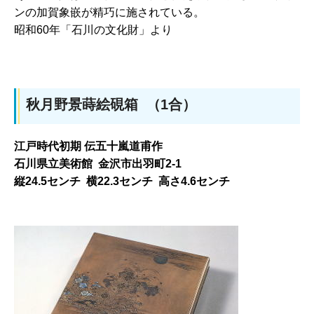
ンの加賀象嵌が精巧に施されている。
昭和60年「石川の文化財」より
秋月野景蒔絵硯箱 （1合）
江戸時代初期 伝五十嵐道甫作
石川県立美術館 金沢市出羽町2-1
縦24.5センチ 横22.3センチ 高さ4.6センチ