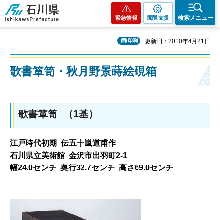
石川県
検索メニュー
緊急情報
閲覧支援
印刷
更新日：2010年4月21日
歌書箪笥・秋月野景蒔絵硯箱
歌書箪笥 （1基）
江戸時代初期 伝五十嵐道甫作
石川県立美術館 金沢市出羽町2-1
幅24.0センチ 奥行32.7センチ 高さ69.0センチ