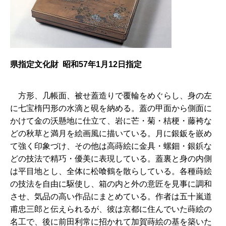
県指定文化財 昭和57年1月12日指定
方
形、几帳面、被せ蓋造りで覆輪をめぐらし、身の左
に七宝楕円形の水滴と硯を納める。蓋の甲面から側面に
かけて金の沃懸地に仕立て、岩に芒・菊・桔梗・藤袴な
どの秋草と満月を絵画風に描いている。月に銀鈑を嵌め
て強く印象づけ、その他は高蒔絵に金具・螺鈿・銀鋲な
どの技法で精巧・優美に表現している。蓋裏と身の内側
は平目地とし、全体に松喰鶴を散らしている。各種蒔絵
の技法を自由に駆使し、箱の内と外の意匠を見事に調和
させ、気品の高い作品にまとめている。作者は五十嵐道
甫忠三郎と伝えられるが、彼は京都に住んでいた蒔絵の
名工で、後に前田利常に招かれて加賀蒔絵の基を築いた