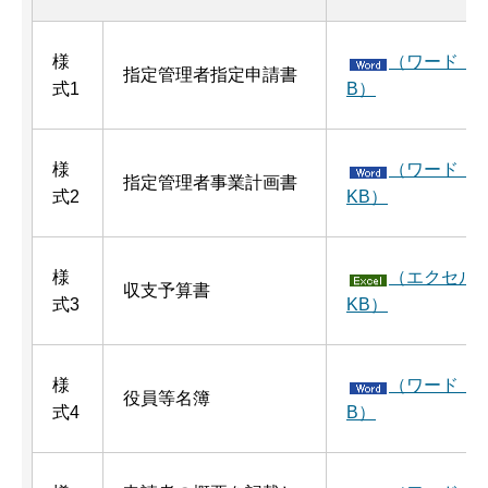
様
（ワード：6
指定管理者指定申請書
式1
B）
様
（ワード：1
指定管理者事業計画書
式2
KB）
様
（エクセル：
収支予算書
式3
KB）
様
（ワード：5
役員等名簿
式4
B）