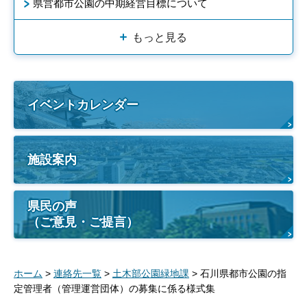
県営都市公園の中期経営目標について
もっと見る
イベントカレンダー
施設案内
県民の声
（ご意見・ご提言）
ホーム
>
連絡先一覧
>
土木部公園緑地課
> 石川県都市公園の指
定管理者（管理運営団体）の募集に係る様式集