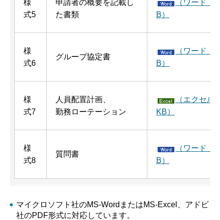
様
申請者の概要を記載し
（ワード：6
式5
た書類
B）
様
（ワード：4
グループ協定書
式6
B）
様
人員配置計画、
（エクセル：
式7
勤務ローテーション
KB）
様
（ワード：5
質問書
式8
B）
マイクロソフト社のMS-WordまたはMS-Excel、アドビ
社のPDF形式に対応しています。