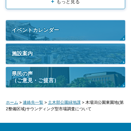
もっと見る
イベントカレンダー
施設案内
県民の声
（ご意見・ご提言）
ホーム
>
連絡先一覧
>
土木部公園緑地課
> 木場潟公園東園地(第
2整備区域)サウンディング型市場調査について