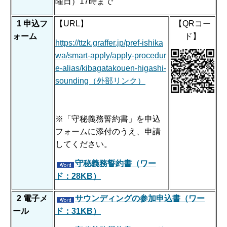
曜日）17時まで
1 申込フ
【URL】
【QRコー
ォーム
ド】
https://ttzk.graffer.jp/pref-ishika
wa/smart-apply/apply-procedur
e-alias/kibagatakouen-higashi-
sounding（外部リンク）
※「守秘義務誓約書」を申込
フォームに添付のうえ、申請
してください。
守秘義務誓約書（ワー
ド：28KB）
2 電子メ
サウンディングの参加申込書（ワー
ール
ド：31KB）