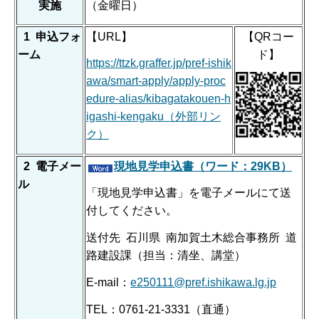
実施
（金曜日）
1 申込フォ
【URL】
【QRコー
ーム
ド】
https://ttzk.graffer.jp/pref-ishik
awa/smart-apply/apply-proc
edure-alias/kibagatakouen-h
igashi-kengaku（外部リン
ク）
2 電子メー
現地見学申込書（ワード：29KB）
ル
「現地見学申込書」を電子メールにて送
付してください。
送付先 石川県 南加賀土木総合事務所 道
路建設課（担当：清坐、講堂）
E-mail：
e250111@pref.ishikawa.lg.jp
TEL：0761-21-3331（直通）