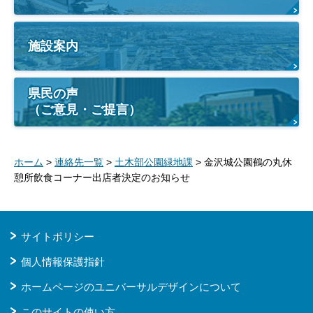
施設案内
県民の声
（ご意見・ご提言）
ホーム
>
連絡先一覧
>
土木部公園緑地課
> 金沢城公園鶴の丸休
憩所飲食コーナー出店者決定のお知らせ
サイトポリシー
個人情報保護指針
ホームページのユニバーサルデザインについて
このサイトの使い方