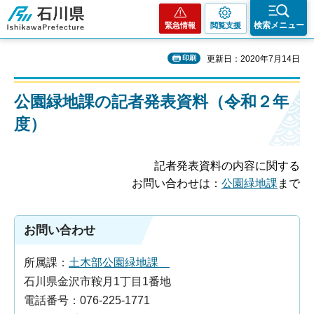
石川県
検索メニュー
緊急情報
閲覧支援
印刷
更新日：2020年7月14日
公園緑地課の記者発表資料（令和２年
度）
記者発表資料の内容に関する
お問い合わせは：
公園緑地課
まで
お問い合わせ
所属課：
土木部公園緑地課
石川県金沢市鞍月1丁目1番地
電話番号：076-225-1771