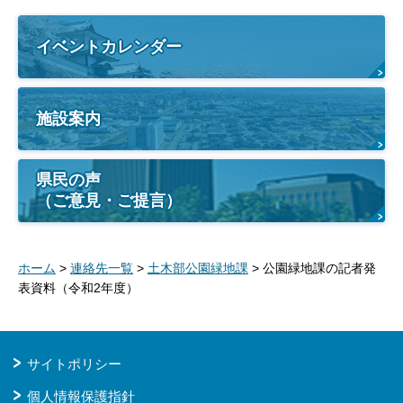
イベントカレンダー
施設案内
県民の声
（ご意見・ご提言）
ホーム
>
連絡先一覧
>
土木部公園緑地課
> 公園緑地課の記者発
表資料（令和2年度）
サイトポリシー
個人情報保護指針