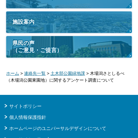
施設案内
県民の声
（ご意見・ご提言）
ホーム
>
連絡先一覧
>
土木部公園緑地課
> 木場潟さとしるべ
（木場潟公園東園地）に関するアンケート調査について
サイトポリシー
個人情報保護指針
ホームページのユニバーサルデザインについて