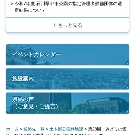
令和7年度 石川県都市公園の指定管理者候補団体の選
定結果について
もっと見る
イベントカレンダー
施設案内
県民の声
（ご意見・ご提言）
ホーム
>
連絡先一覧
>
土木部公園緑地課
> 第28回「みどりの愛