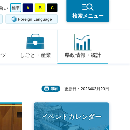
合い
標準
A
B
C
検索メニュー
Foreign Language
ーツ
しごと・産業
県政情報・統計
更新日：2026年2月20日
印刷
イベントカレンダー