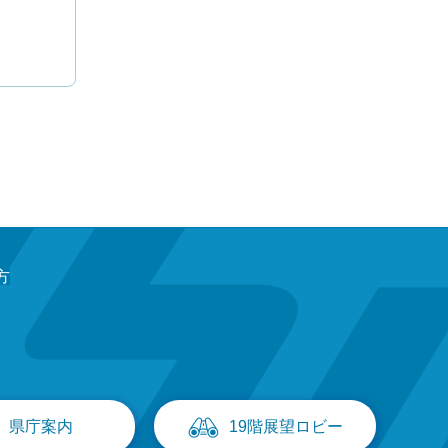
方
県庁案内
19階展望ロビー