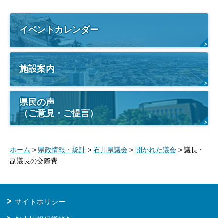
イベントカレンダー
施設案内
県民の声
（ご意見・ご提言）
ホーム
>
県政情報・統計
>
石川県議会
>
開かれた議会
> 議長・
副議長の交際費
サイトポリシー