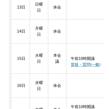
日曜
13日
休会
日
月曜
14日
休会
日
火曜
本会
15日
午前10時開議
日
議
質疑・質問(一般)
水曜
16日
休会
日
午前10時開議