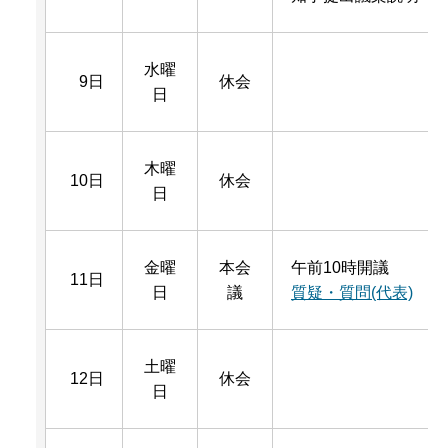
水曜
9日
休会
日
木曜
10日
休会
日
金曜
本会
午前10時開議
11日
日
議
質疑・質問(代表)
土曜
12日
休会
日