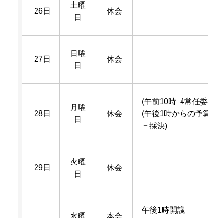
土曜
26日
休会
日
日曜
27日
休会
日
(午前10時 4常任委
月曜
28日
休会
(午後1時からの予算
日
＝採決)
火曜
29日
休会
日
午後1時開議
水曜
本会