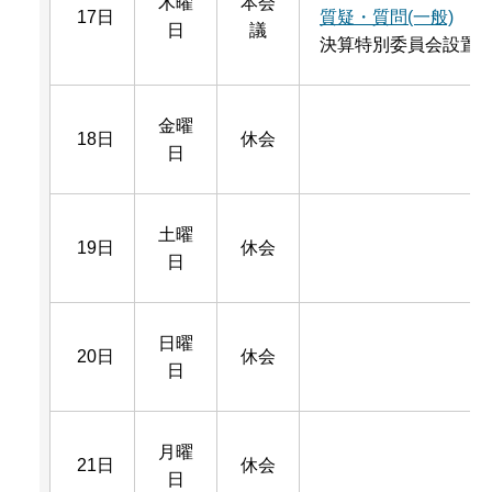
木曜
本会
17日
質疑・質問(一般)
日
議
決算特別委員会設置
金曜
18日
休会
日
土曜
19日
休会
日
日曜
20日
休会
日
月曜
21日
休会
日