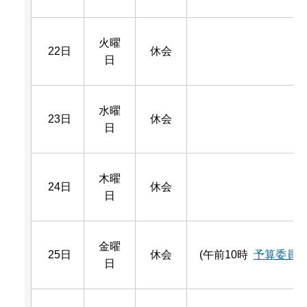
火曜
22日
休会
日
水曜
23日
休会
日
木曜
24日
休会
日
金曜
25日
休会
(午前10時
予算委員
日