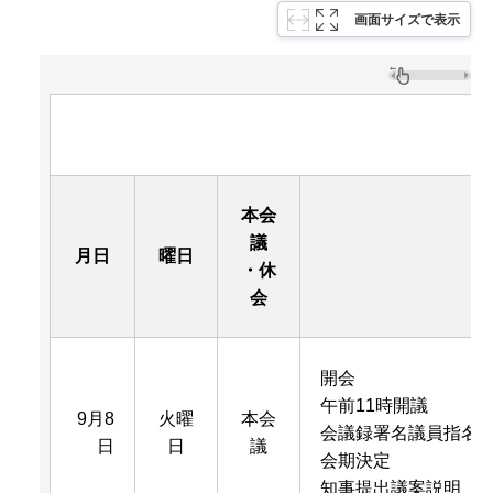
画面サイズで表示
本会
議
月日
曜日
・休
会
開会
午前11時開議
9月8
火曜
本会
会議録署名議員指名
日
日
議
会期決定
知事提出議案説明