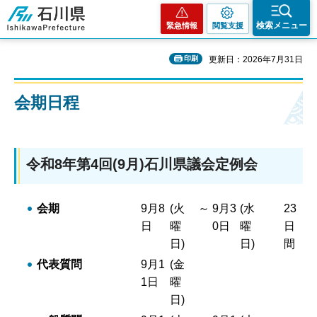
石川県
検索メニュー
緊急情報
閲覧支援
印刷
更新日：2026年7月31日
会期日程
令和8年第4回(9月)石川県議会定例会
会期
9月8
(火
～
9月3
(水
23
日
曜
0日
曜
日
日)
日)
間
代表質問
9月1
(金
1日
曜
日)