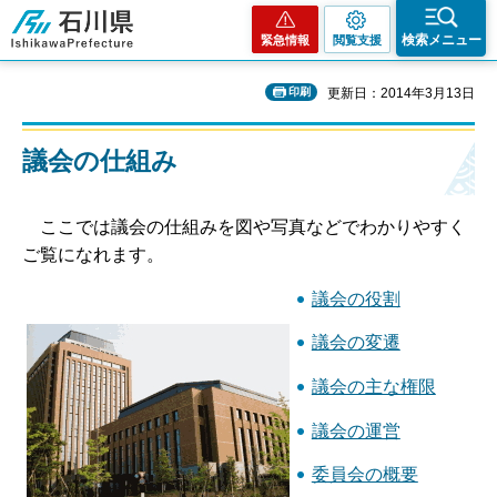
石川県
検索メニュー
緊急情報
閲覧支援
印刷
更新日：2014年3月13日
議会の仕組み
こ
こでは議会の仕組みを図や写真などでわかりやすく
ご覧になれます。
議会の役割
議会の変遷
議会の主な権限
議会の運営
委員会の概要