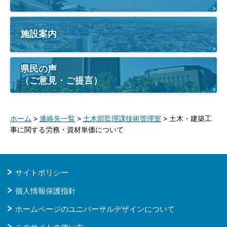
施設案内
県民の声
（ご意見・ご提言）
ホーム
>
連絡先一覧
>
土木部監理課技術管理室
> 土木・建築工
事に関する労務・資材単価について
サイトポリシー
個人情報保護指針
ホームページのユニバーサルデザインについて