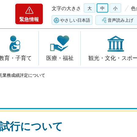
文字の大きさ
大
中
小
色
緊急情報
やさしい日本語
音声読み上げ
教育・子育て
医療・福祉
観光・文化・スポ
委託業務成績評定について
定試行について