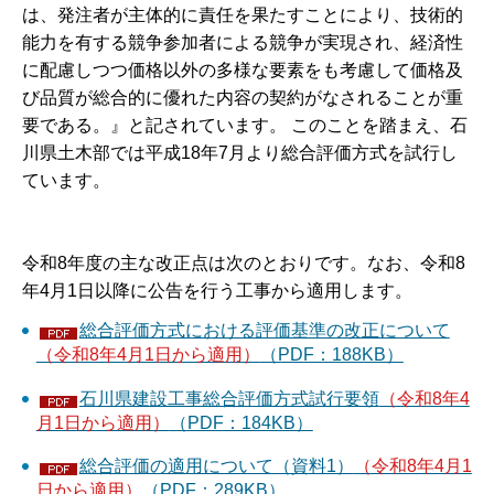
は、発注者が主体的に責任を果たすことにより、技術的
能力を有する競争参加者による競争が実現され、経済性
に配慮しつつ価格以外の多様な要素をも考慮して価格及
び品質が総合的に優れた内容の契約がなされることが重
要である。』と記されています。 このことを踏まえ、石
川県土木部では平成18年7月より総合評価方式を試行し
ています。
令和8年度の主な改正点は次のとおりです。なお、令和8
年4月1日以降に公告を行う工事から適用します。
総合評価方式における評価基準の改正について
（令和8年4月1日から適用）
（PDF：188KB）
石川県建設工事総合評価方式試行要領
（令和8年4
月1日から適用）
（PDF：184KB）
総合評価の適用について（資料1）
（令和8年4月1
日から適用）
（PDF：289KB）