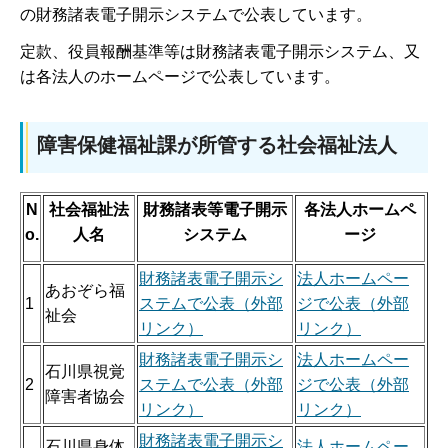
の財務諸表電子開示システムで公表しています。
定款、役員報酬基準等は財務諸表電子開示システム、又
は各法人のホームページで公表しています。
障害保健福祉課が所管する社会福祉法人
N
社会福祉法
財務諸表等電子開示
各法人ホームペ
o.
人名
システム
ージ
財務諸表電子開示シ
法人ホームペー
あおぞら福
1
ステムで公表（外部
ジで公表（外部
祉会
リンク）
リンク）
財務諸表電子開示シ
法人ホームペー
石川県視覚
2
ステムで公表（外部
ジで公表（外部
障害者協会
リンク）
リンク）
財務諸表電子開示シ
石川県身体
法人ホームペー