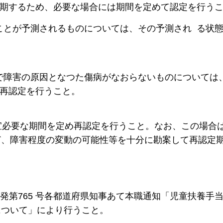
を期するため、必要な場合には期間を定めて認定を行う
ことが予測されるものについては、その予測され る状
で障害の原因となつた傷病がなおらないものについては
に再認定を行うこと。
宜必要な期間を定め再認定を行うこと。なお、この場合
ど、障害程度の変動の可能性等を十分に勘案して再認定
 日児発第765 号各都道府県知事あて本職通知「児童扶養手
について」により行うこと。