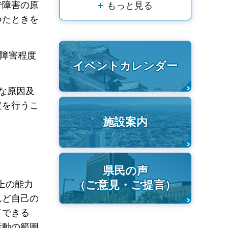
で障害の原
もっと見る
つたときを
る障害程度
イベントカレンダー
な原因及
定を行うこ
施設案内
県民の声
（ご意見・ご提言）
上の能力
んど自己の
てできる
活動の範囲