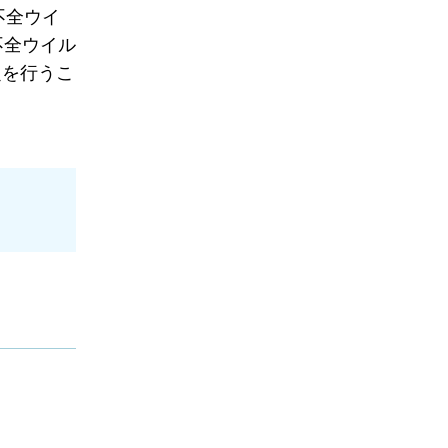
不全ウイ
不全ウイル
定を行うこ