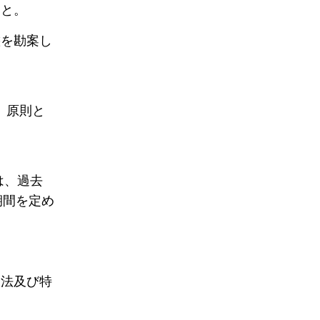
こと。
態を勘案し
、原則と
は、過去
期間を定め
当法及び特