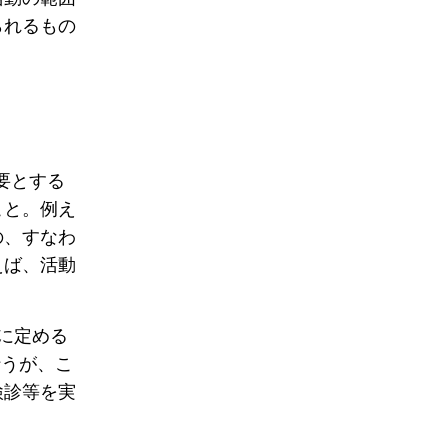
られるもの
要とする
こと。例え
の、すなわ
えば、活動
に定める
行うが、こ
検診等を実