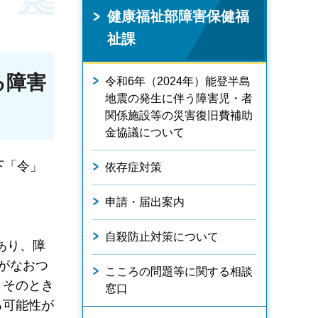
健康福祉部障害保健福
祉課
る障害
令和6年（2024年）能登半島
地震の発生に伴う障害児・者
関係施設等の災害復旧費補助
金協議について
下「令」
依存症対策
申請・届出案内
自殺防止対策について
あり、障
がなおつ
こころの問題等に関する相談
、そのとき
窓口
る可能性が