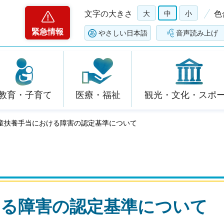
文字の大きさ
大
中
小
色
緊急情報
やさしい日本語
音声読み上げ
教育・子育て
医療・福祉
観光・文化・スポ
児童扶養手当における障害の認定基準について
ける障害の認定基準について