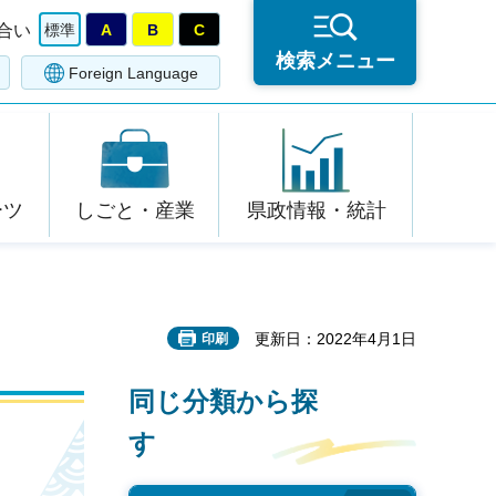
合い
標準
A
B
C
検索メニュー
Foreign Language
ーツ
しごと・産業
県政情報・統計
更新日：2022年4月1日
印刷
同じ分類から探
す