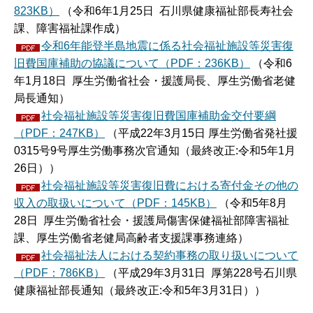
823KB）
（令和6年1月25日 石川県健康福祉部長寿社会
課、障害福祉課作成）
令和6年能登半島地震に係る社会福祉施設等災害復
旧費国庫補助の協議について（PDF：236KB）
（令和6
年1月18日 厚生労働省社会・援護局長、厚生労働省老健
局長通知）
社会福祉施設等災害復旧費国庫補助金交付要綱
（PDF：247KB）
（平成22年3月15日 厚生労働省発社援
0315号9号厚生労働事務次官通知（最終改正:令和5年1月
26日））
社会福祉施設等災害復旧費における寄付金その他の
収入の取扱いについて（PDF：145KB）
（令和5年8月
28日 厚生労働省社会・援護局傷害保健福祉部障害福祉
課、厚生労働省老健局高齢者支援課事務連絡）
社会福祉法人における契約事務の取り扱いについて
（PDF：786KB）
（平成29年3月31日 厚第228号石川県
健康福祉部長通知（最終改正:令和5年3月31日））