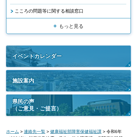
こころの問題等に関する相談窓口
もっと見る
イベントカレンダー
施設案内
県民の声
（ご意見・ご提言）
ホーム
>
連絡先一覧
>
健康福祉部障害保健福祉課
> 令和6年