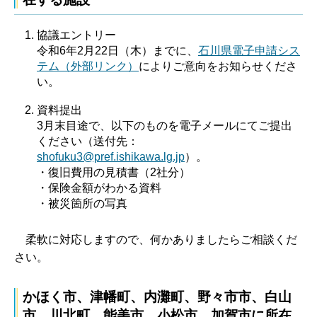
協議エントリー
令和6年2月22日（木）までに、
石川県電子申請シス
テム（外部リンク）
によりご意向をお知らせくださ
い。
資料提出
3月末目途で、以下のものを電子メールにてご提出
ください（送付先：
shofuku3@pref.ishikawa.lg.jp
）。
・復旧費用の見積書（2社分）
・保険金額がわかる資料
・被災箇所の写真
柔軟に対応しますので、何かありましたらご相談くだ
さい。
かほく市、津幡町、内灘町、野々市市、白山
市、川北町、能美市、小松市、加賀市に所在