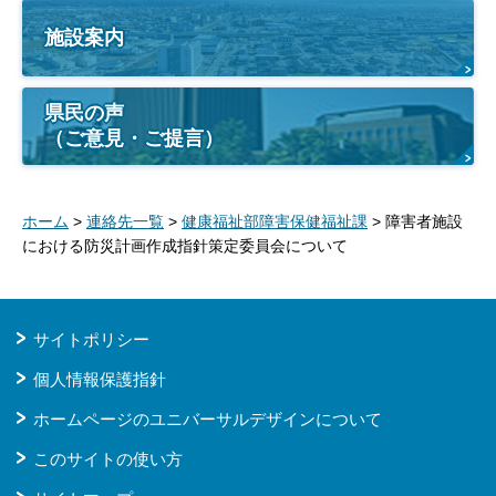
施設案内
県民の声
（ご意見・ご提言）
ホーム
>
連絡先一覧
>
健康福祉部障害保健福祉課
> 障害者施設
における防災計画作成指針策定委員会について
サイトポリシー
個人情報保護指針
ホームページのユニバーサルデザインについて
このサイトの使い方