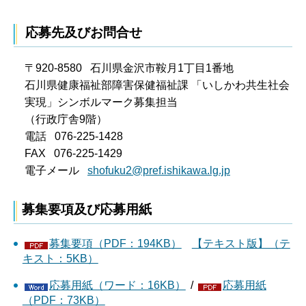
応募先及びお問合せ
〒920-8580 石川県金沢市鞍月1丁目1番地
石川県健康福祉部障害保健福祉課 「いしかわ共生社会
実現」シンボルマーク募集担当
（行政庁舎9階）
電話 076-225-1428
FAX 076-225-1429
電子メール
shofuku2@pref.ishikawa.lg.jp
募集要項及び応募用紙
募集要項（PDF：194KB）
【テキスト版】（テ
キスト：5KB）
応募用紙（ワード：16KB）
/
応募用紙
（PDF：73KB）