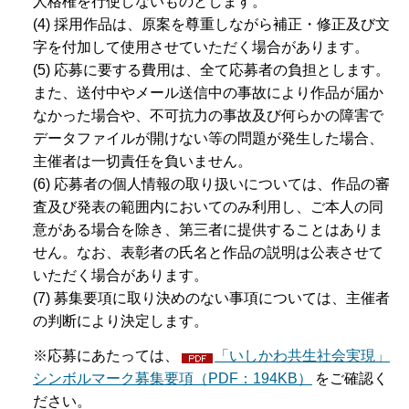
人格権を行使しないものとします。
(4) 採用作品は、原案を尊重しながら補正・修正及び文
字を付加して使用させていただく場合があります。
(5) 応募に要する費用は、全て応募者の負担とします。
また、送付中やメール送信中の事故により作品が届か
なかった場合や、不可抗力の事故及び何らかの障害で
データファイルが開けない等の問題が発生した場合、
主催者は一切責任を負いません。
(6) 応募者の個人情報の取り扱いについては、作品の審
査及び発表の範囲内においてのみ利用し、ご本人の同
意がある場合を除き、第三者に提供することはありま
せん。なお、表彰者の氏名と作品の説明は公表させて
いただく場合があります。
(7) 募集要項に取り決めのない事項については、主催者
の判断により決定します。
※応募にあたっては、
「いしかわ共生社会実現」
シンボルマーク募集要項（PDF：194KB）
をご確認く
ださい。