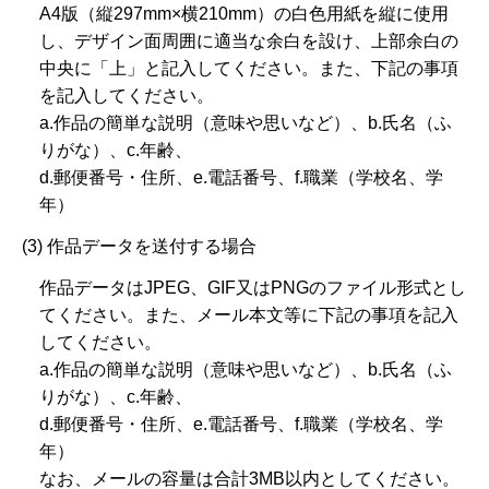
A4版（縦297mm×横210mm）の白色用紙を縦に使用
し、デザイン面周囲に適当な余白を設け、上部余白の
中央に「上」と記入してください。また、下記の事項
を記入してください。
a.作品の簡単な説明（意味や思いなど）、b.氏名（ふ
りがな）、c.年齢、
d.郵便番号・住所、e.電話番号、f.職業（学校名、学
年）
(3) 作品データを送付する場合
作品データはJPEG、GIF又はPNGのファイル形式とし
てください。また、メール本文等に下記の事項を記入
してください。
a.作品の簡単な説明（意味や思いなど）、b.氏名（ふ
りがな）、c.年齢、
d.郵便番号・住所、e.電話番号、f.職業（学校名、学
年）
なお、メールの容量は合計3MB以内としてください。