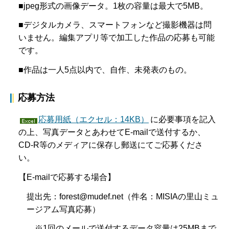
■jpeg形式の画像データ。1枚の容量は最大で5MB。
■デジタルカメラ、スマートフォンなど撮影機器は問
いません。編集アプリ等で加工した作品の応募も可能
です。
■作品は一人5点以内で、自作、未発表のもの。
応募方法
応募用紙（エクセル：14KB）
に必要事項を記入
の上、写真データとあわせてE-mailで送付するか、
CD-R等のメディアに保存し郵送にてご応募くださ
い。
【E-mailで応募する場合】
提出先：forest@mudef.net（件名：MISIAの里山ミュ
ージアム写真応募）
※1回のメールで送付するデータ容量は
25MB
まで