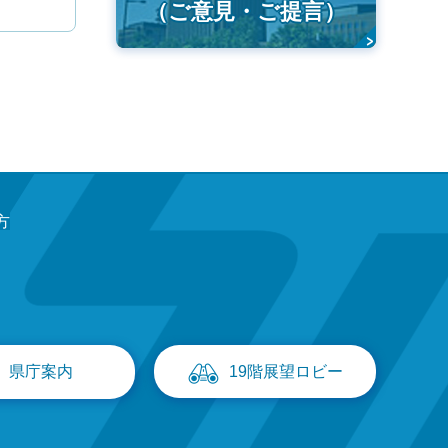
（ご意見・ご提言）
方
県庁案内
19階展望ロビー