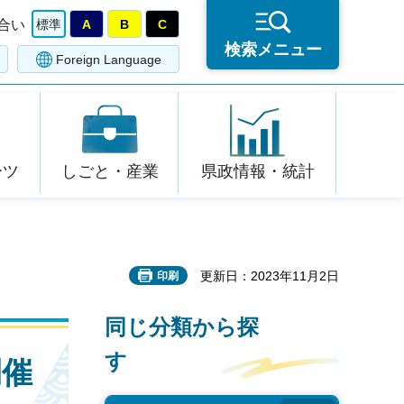
合い
標準
A
B
C
検索メニュー
Foreign Language
ーツ
しごと・産業
県政情報・統計
更新日：2023年11月2日
印刷
同じ分類から探
す
開催