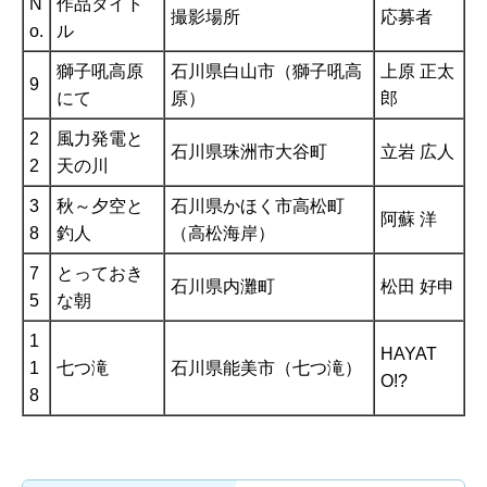
N
作品タイト
撮影場所
応募者
o.
ル
獅子吼高原
石川県白山市（獅子吼高
上原 正太
9
にて
原）
郎
2
風力発電と
石川県珠洲市大谷町
立岩 広人
2
天の川
3
秋～夕空と
石川県かほく市高松町
阿蘇 洋
8
釣人
（高松海岸）
7
とっておき
石川県内灘町
松田 好申
5
な朝
1
HAYAT
1
七つ滝
石川県能美市（七つ滝）
O!?
8