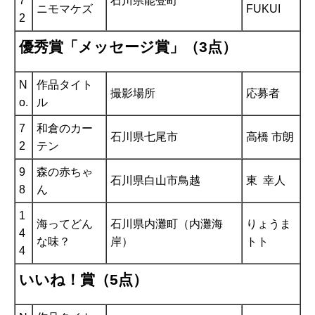
7
石川県能登町
ニモマケズ
FUKUI
2
優秀賞「メッセージ賞」（3点）
N
作品タイト
撮影場所
応募者
o.
ル
7
和倉のカー
石川県七尾市
高橋 市朗
2
テン
9
森の赤ちゃ
石川県白山市鳥越
東 幸人
8
ん
1
海ってどん
石川県内灘町（内灘海
りょうま
4
な味？
岸）
トト
4
いいね！賞（5点）