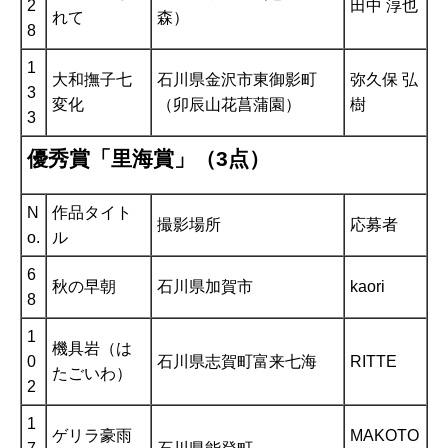
2
田中 淳也
れて
森）
8
1
大和撫子七
石川県金沢市東御影町
弥久保 弘
3
変化
（卯辰山花菖蒲園）
樹
3
優秀賞「里海賞」（3点）
N
作品タイト
撮影場所
応募者
o.
ル
6
秋の早朝
石川県加賀市
kaori
8
1
機具岩（は
0
石川県志賀町富来七海
RITTE
たごいわ）
2
1
ゲリラ豪雨
MAKOTO