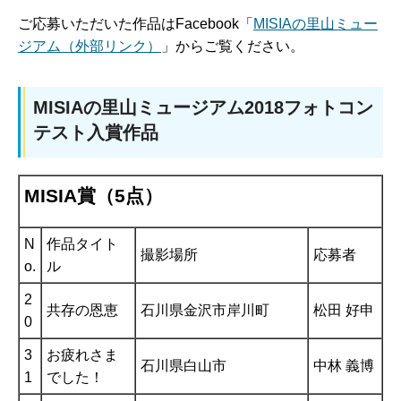
ご応募いただいた作品はFacebook「
MISIAの里山ミュー
ジアム（外部リンク）
」からご覧ください。
MISIAの里山ミュージアム2018フォトコン
テスト入賞作品
MISIA賞（5点）
N
作品タイト
撮影場所
応募者
o.
ル
2
共存の恩恵
石川県金沢市岸川町
松田 好申
0
3
お疲れさま
石川県白山市
中林 義博
1
でした！