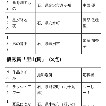
4
命を潤すも
石川県金沢市倉ヶ岳
中西 優
2
の
1
星が降る
岡部 佐穂
2
石川県穴水町
夜
里
0
1
加藤 加奈
8
男の背中
石川県珠洲市
子
7
優秀賞「里山賞」（3点）
N
作品タイト
撮影場所
応募者
o.
ル
6
ラッシュア
石川県能登町（九十九
つーじ
4
ワー
湾）
ー！
1
夏風に吹か
石川県小松市（憩いの